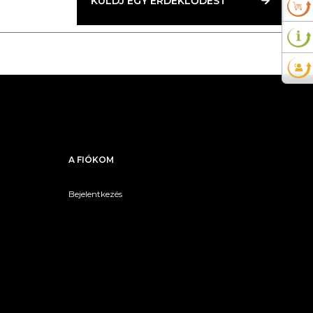
KÜLDJ EGY ÉRDEKLŐDÉST
A FIÓKOM
Bejelentkezés