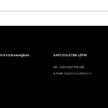
h Köztársaságban
KAPCSOLATBA LÉPNI
tel.: +420 602 745 452
e-mail:
objednavky@eaa.cz