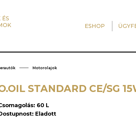
 ÉS
MOK
ESHOP
ÜGYF
herautók
Motorolajok
O.OIL STANDARD CE/SG 1
Csomagolás: 60 L
Dostupnost: Eladott