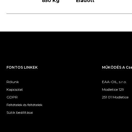
850 Kg
Eladott
FONTOS LINKEK
MŰKÖDÉS A Cse
Rólunk
EAA-OIL, s.r.o.
Kapcsolat
Modletice 129
GDPR
251 01 Modletice
Feltételek és feltételek
Sütik beállításai