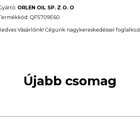
Gyártó:
ORLEN OIL SP. Z O. O
Termékkód: QFS709E60
Kedves Vásárlóink! Cégünk nagykereskedéssel foglalkozi
Újabb csomag