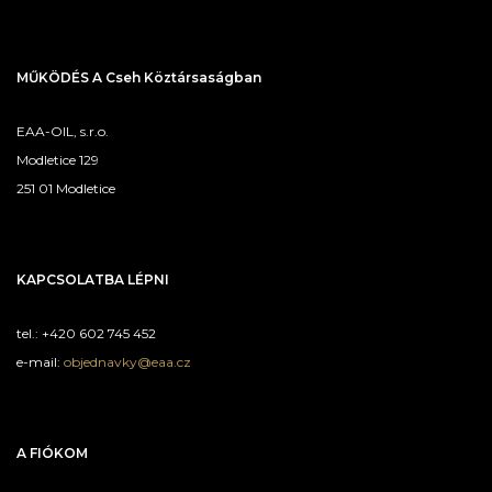
MŰKÖDÉS A Cseh Köztársaságban
EAA-OIL, s.r.o.
Modletice 129
251 01 Modletice
KAPCSOLATBA LÉPNI
tel.: +420 602 745 452
e-mail:
objednavky@eaa.cz
A FIÓKOM