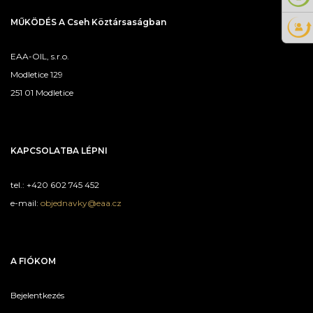
MŰKÖDÉS A Cseh Köztársaságban
EAA-OIL, s.r.o.
Modletice 129
251 01 Modletice
KAPCSOLATBA LÉPNI
tel.: +420 602 745 452
e-mail:
objednavky@eaa.cz
A FIÓKOM
Bejelentkezés