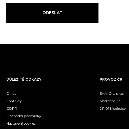
ODESLAT
DŮLEŽITÉ ODKAZY
PROVOZ ČR
O nás
EAA-OIL, s.r.o.
Kontakty
Modletice 129
GDPR
251 01 Modletice
Obchodní podmínky
Nastavení cookies