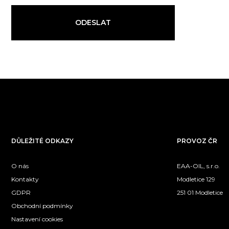
ODESLAT
DŮLEŽITÉ ODKAZY
PROVOZ ČR
O nás
EAA-OIL, s.r.o.
Kontakty
Modletice 129
GDPR
251 01 Modletice
Obchodní podmínky
Nastavení cookies