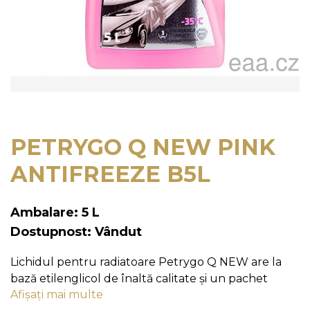
PETRYGO Q NEW PINK
ANTIFREEZE B5L
Ambalare: 5 L
Dostupnost: Vândut
Lichidul pentru radiatoare Petrygo Q NEW are la
bază etilenglicol de înaltă calitate și un pachet
Afișați mai multe
special selectat de aditivi de rafinare care asigură o