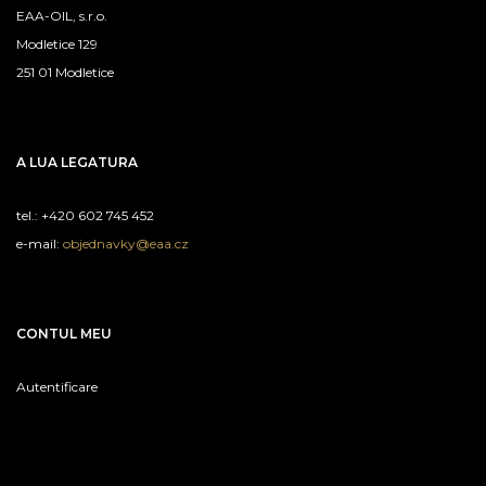
EAA-OIL, s.r.o.
Modletice 129
251 01 Modletice
A LUA LEGATURA
tel.: +420 602 745 452
e-mail:
objednavky@eaa.cz
CONTUL MEU
Autentificare