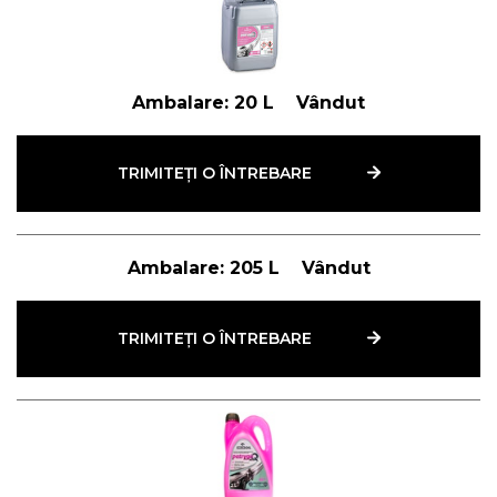
fabricat în conformitate cu sistemul de
management al calității PN-EN ISO 9001:2015
Ambalare:
20 L
Vândut
TRIMITEȚI O ÎNTREBARE
Ambalare:
205 L
Vândut
TRIMITEȚI O ÎNTREBARE