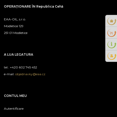
OPERAȚIONARE ÎN Republica Cehă
EAA-OIL, s.r.o.
Modletice 129
251 01 Modletice
A LUA LEGATURA
tel.: +420 602 745 452
e-mail:
objednavky@eaa.cz
CONTUL MEU
Autentificare