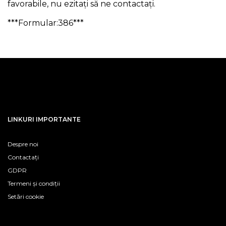
favorabile, nu ezitați să ne contactați.
***Formular:386***
LINKURI IMPORTANTE
Despre noi
Contactați
GDPR
Termeni și condiții
Setări cookie