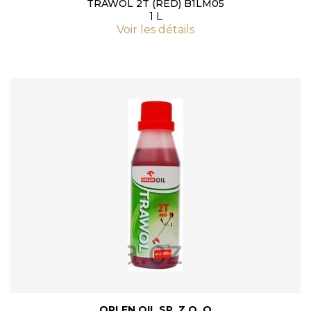
TRAWOL 2T (RED) B1LM05
1 L
Voir les détails
ORLEN OIL SP. Z O. O