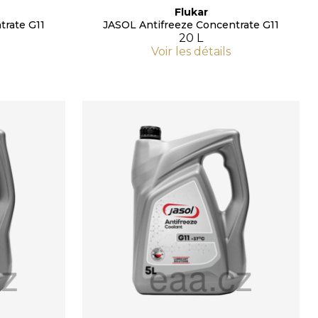
Flukar
trate G11
JASOL Antifreeze Concentrate G11
20 L
Voir les détails