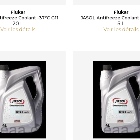
Flukar
Flukar
ifreeze Coolant -37°C G11
JASOL Antifreeze Coolant 
20 L
5 L
Voir les détails
Voir les détails