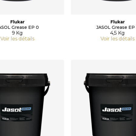
Flukar
Flukar
ASOL Grease EP 0
JASOL Grease EP
9 Kg
4,5 Kg
Voir les détails
Voir les détails