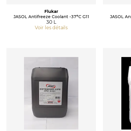
Flukar
JASOL Antifreeze Coolant -37°C G11
JASOL Ant
30 L
Voir les détails