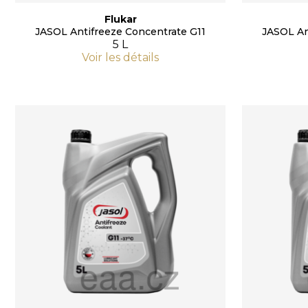
Flukar
JASOL Antifreeze Concentrate G11
JASOL An
5 L
Voir les détails