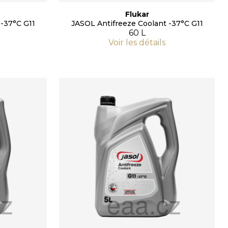
Flukar
-37°C G11
JASOL Antifreeze Coolant -37°C G11
60 L
Voir les détails