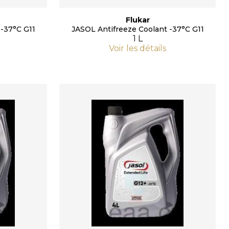
Flukar
-37°C G11
JASOL Antifreeze Coolant -37°C G11
1 L
Voir les détails