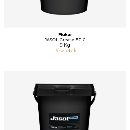
Flukar
JASOL Grease EP 0
9 Kg
Részletek