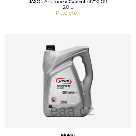
JASOL Antifreeze Coolant -37°C G11
20 L
Részletek
Flukar