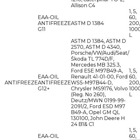
Allison C4
1, 5,
EAA-OIL
60,
ANTIFREEZE
ASTM D 1384
200,
G11
100
L
ASTM D 1384, ASTM D
2570, ASTM D 4340,
Porsche/VW/Audi/Seat/
Škoda TL 774D/F,
Mercedes MB 325.3,
Ford ESE M97B49-A,
1, 5,
EAA-OIL
Renault 41-01-00, Ford
60,
ANTIFREEZE
ANTIFREEZE
WSS-M97B44-D,
200,
G12+
Chrysler MS9176, Volvo
100
(Reg. No 260),
L
Deutz/MWN 0199-99-
2091/2, Ford ESD M97
B49-A, Opel GM QL
130100, John Deere H
24 B1& C1
1, 5,
EAA-OIL
60,