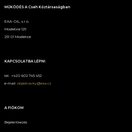
MŰKÖDÉS A Cseh Köztársaságban
EAA-OIL, s.r.o.
Modletice 129
251 01 Modletice
KAPCSOLATBA LÉPNI
tel.: +420 602 745 452
e-mail:
objednavky@eaa.cz
A FIÓKOM
Bejelentkezés