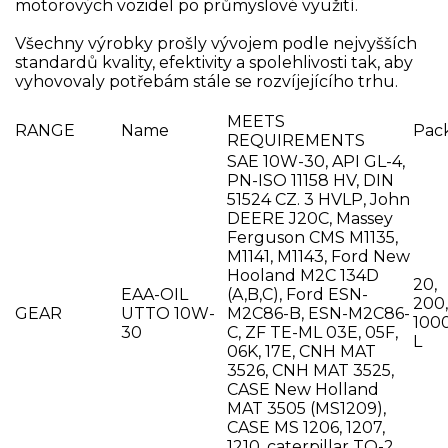
motorových vozidel po průmyslové využití.
Všechny výrobky prošly vývojem podle nejvyšších
standardů kvality, efektivity a spolehlivosti tak, aby
vyhovovaly potřebám stále se rozvíjejícího trhu.
MEETS
RANGE
Name
Pack
REQUIREMENTS
SAE 10W-30, API GL-4,
PN-ISO 11158 HV, DIN
51524 CZ. 3 HVLP, John
DEERE J20C, Massey
Ferguson CMS M1135,
M1141, M1143, Ford New
Hooland M2C 134D
20,
EAA-OIL
(A,B,C), Ford ESN-
200,
GEAR
UTTO 10W-
M2C86-B, ESN-M2C86-
100
30
C, ZF TE-ML 03E, 05F,
L
06K, 17E, CNH MAT
3526, CNH MAT 3525,
CASE New Holland
MAT 3505 (MS1209),
CASE MS 1206, 1207,
1210, caterpillar TO-2,