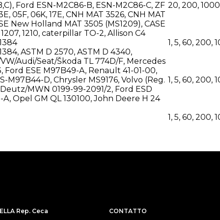
B,C), Ford ESN-M2C86-B, ESN-M2C86-C, ZF
20, 200, 1000
E, 05F, 06K, 17E, CNH MAT 3526, CNH MAT
ASE New Holland MAT 3505 (MS1209), CASE
1207, 1210, caterpillar TO-2, Allison C4
1384
1, 5, 60, 200, 
1384, ASTM D 2570, ASTM D 4340,
/VW/Audi/Seat/Škoda TL 774D/F, Mercedes
, Ford ESE M97B49-A, Renault 41-01-00,
-M97B44-D, Chrysler MS9176, Volvo (Reg.
1, 5, 60, 200, 
, Deutz/MWN 0199-99-2091/2, Ford ESD
-A, Opel GM QL 130100, John Deere H 24
1, 5, 60, 200, 
LLA Rep. Ceca
CONTATTO