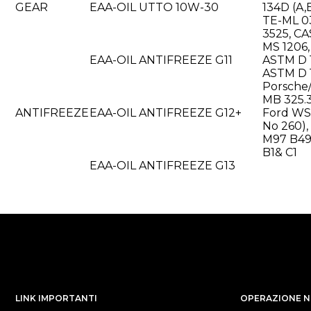
GEAR
EAA-OIL UTTO 10W-30
134D (A,
TE-ML 03
3525, C
MS 1206, 
EAA-OIL ANTIFREEZE G11
ASTM D 
ASTM D 
Porsche
MB 325.3
ANTIFREEZE
EAA-OIL ANTIFREEZE G12+
Ford WSS
No 260)
M97 B49
B1& C1
EAA-OIL ANTIFREEZE G13
LINK IMPORTANTI
OPERAZIONE NE