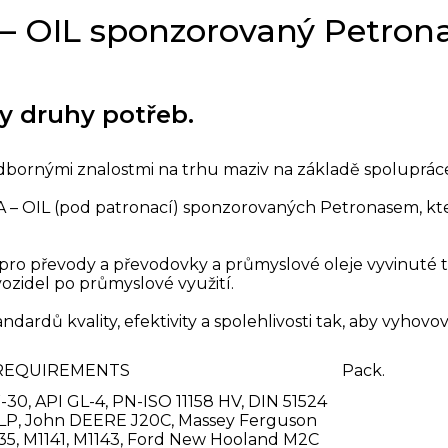
– OIL sponzorovaný Petro
y druhy potřeb.
odbornými znalostmi na trhu maziv na základě spoluprác
 – OIL (pod patronací) sponzorovaných Petronasem, kte
.
 pro převody a převodovky a průmyslové oleje vyvinuté 
zidel po průmyslové využití.
rdů kvality, efektivity a spolehlivosti tak, aby vyhovov
REQUIREMENTS
Pack.
30, API GL-4, PN-ISO 11158 HV, DIN 51524
VLP, John DEERE J20C, Massey Ferguson
5, M1141, M1143, Ford New Hooland M2C