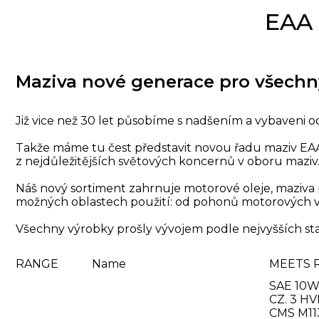
EAA 
Maziva nové generace pro všechn
Již vice než 30 let působíme s nadšením a vybaveni 
Takže máme tu čest představit novou řadu maziv EAA
z nejdůležitějších světových koncernů v oboru maziv
Náš nový sortiment zahrnuje motorové oleje, maziva
možných oblastech použití: od pohonů motorových vo
Všechny výrobky prošly vývojem podle nejvyšších standa
RANGE
Name
MEETS 
SAE 10W-
CZ. 3 H
CMS M113