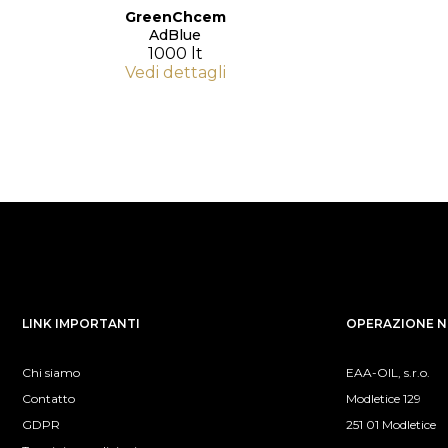
GreenChcem
AdBlue
1000 lt
Vedi dettagli
LINK IMPORTANTI
OPERAZIONE NE
Chi siamo
EAA-OIL, s.r.o.
Contatto
Modletice 129
GDPR
251 01 Modletice