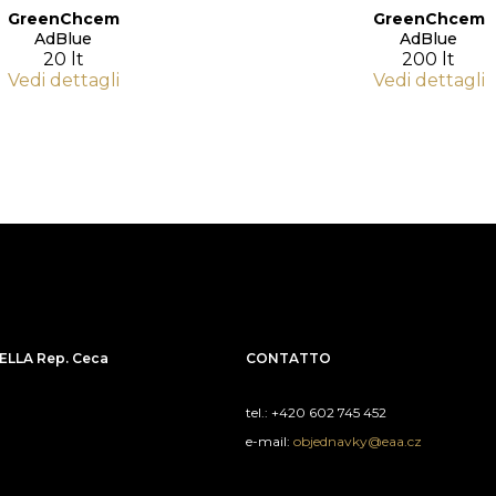
GreenChcem
GreenChcem
AdBlue
AdBlue
20 lt
200 lt
Vedi dettagli
Vedi dettagli
LLA Rep. Ceca
CONTATTO
tel.: +420 602 745 452
e-mail:
objednavky@eaa.cz