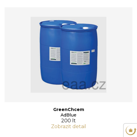
GreenChcem
AdBlue
200 lt
Zobrazit detail