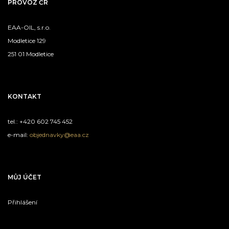
PROVOZ ČR
EAA-OIL, s.r.o.
Modletice 129
251 01 Modletice
KONTAKT
tel.: +420 602 745 452
e-mail:
objednavky@eaa.cz
MŮJ ÚČET
Přihlášení