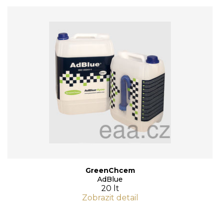
GreenChcem
AdBlue
20 lt
Zobrazit detail