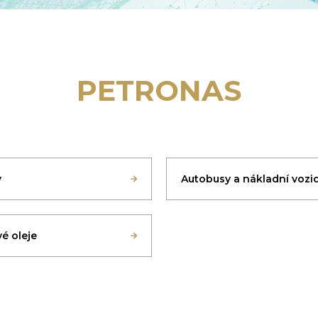
PETRONAS
y
Autobusy a nákladní vozi
é oleje