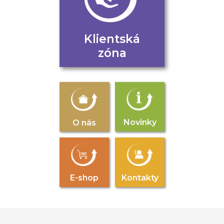
Klientská
zóna
Novinky
O nás
E-shop
Kontakty