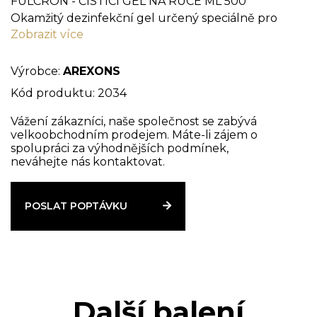
FULCRON - ČISTÍCÍ GEL NA RUCE ML 500
Okamžitý dezinfekční gel určený speciálně pro
Zobrazit více
čištění rukou, díky obsahu alkoholu 75% umožňuje
účinné odstranění choroboplodných zárodků a
bakterií. Jedná se o rychleschnoucí produkt, působí
Výrobce:
AREXONS
bez nutnosti oplachování. Glycerin obsažený uvnitř
Kód produktu: 2034
udržuje pokožku chráněnou a zabraňuje praskání.
Vážení zákazníci, naše společnost se zabývá
velkoobchodním prodejem. Máte-li zájem o
spolupráci za výhodnějších podmínek,
neváhejte nás kontaktovat.
POSLAT POPTÁVKU
Další balení