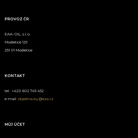
PROVOZ ČR
EAA-OIL, s.r.o.
Modletice 129
251 01 Modletice
KONTAKT
tel.: +420 602 745 452
e-mail:
objednavky@eaa.cz
MŮJ ÚČET