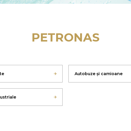
PETRONAS
te
Autobuze și camioane
dustriale