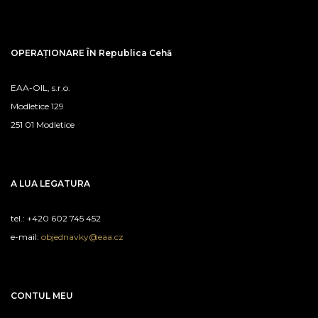
OPERAȚIONARE ÎN Republica Cehă
EAA-OIL, s.r.o.
Modletice 129
251 01 Modletice
A LUA LEGATURA
tel.: +420 602 745 452
e-mail:
objednavky@eaa.cz
CONTUL MEU