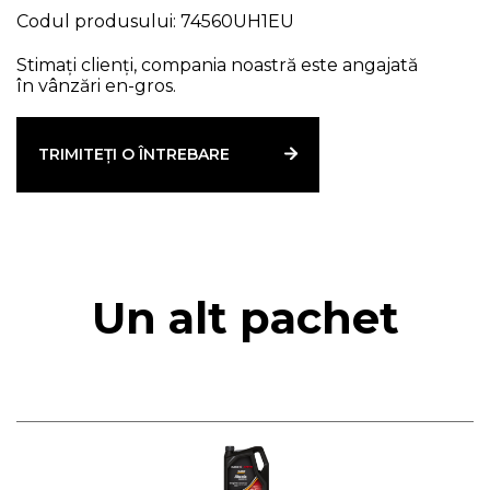
Codul produsului: 74560UH1EU
Stimați clienți, compania noastră este angajată
în vânzări en-gros.
TRIMITEȚI O ÎNTREBARE
Un alt pachet