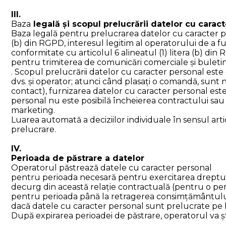
III.
Baza
legală și scopul prelucrării datelor cu carac
Baza legală pentru prelucrarea datelor cu caracter per
(b) din RGPD, interesul legitim al operatorului de a f
conformitate cu articolul 6 alineatul (1) litera (b) di
pentru trimiterea de comunicări comerciale și buletin
. Scopul prelucrării datelor cu caracter personal este 
dvs. și operator; atunci când plasați o comandă, sun
contact), furnizarea datelor cu caracter personal est
personal nu este posibilă încheierea contractului sau 
marketing.
Luarea automată a deciziilor individuale în sensul ar
prelucrare.
IV.
Perioada de păstrare a datelor
Operatorul păstrează datele cu caracter personal
pentru perioada necesară pentru exercitarea drepturilor
decurg din această relație contractuală (pentru o peri
pentru perioada până la retragerea consimțământului
dacă datele cu caracter personal sunt prelucrate pe
După expirarea perioadei de păstrare, operatorul va ș