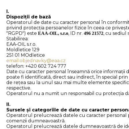
I.
Dispoziții de bază
Operatorul de date cu caracter personal în conformit
privind protecția persoanelor fizice în ceea ce priveșt
"RGPD") este
, ID nr.
,
cu sediul s
EAA-OIL, s.r.o
496 21572
Stabilirea:
EAA-OIL s.r.o.
Moldletice 129
251 01 MOdletice
email:objednavky@eaa.cz
telefon: +420 602 724 777
Date cu caracter personal înseamnă orice informații des
poate fi identificată, direct sau indirect, în special pr
de rețea sau la unul sau mai multe elemente specifice a
respective.
Operatorul nu a numit un responsabil cu protecția da
II.
Sursele și categoriile de date cu caracter person
Operatorul prelucrează datele cu caracter personal pe 
comenzii dumneavoastră.
Operatorul prelucrează datele dumneavoastră de ident