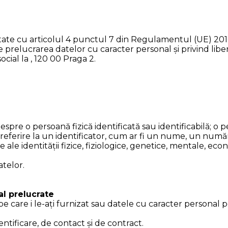
ate cu articolul 4 punctul 7 din Regulamentul (UE) 2016
e prelucrarea datelor cu caracter personal și privind libe
ocial la , 120 00 Praga 2
.
pre o persoană fizică identificată sau identificabilă; o pe
in referire la un identificator, cum ar fi un nume, un numă
le identității fizice, fiziologice, genetice, mentale, econ
telor.
al prelucrate
care i le-ați furnizat sau datele cu caracter personal pe
ificare, de contact și de contract.