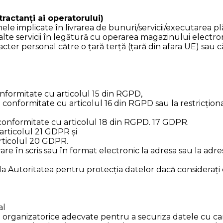
ractanți ai operatorului)
le implicate în livrarea de bunuri/servicii/executarea plă
te servicii în legătură cu operarea magazinului electroni
ter personal către o țară terță (țară din afara UE) sau că
onformitate cu articolul 15 din RGPD,
 conformitate cu articolul 16 din RGPD sau la restricționa
 conformitate cu articolul 18 din RGPD. 17 GDPR.
articolul 21 GDPR și
articolul 20 GDPR.
în scris sau în format electronic la adresa sau la adresa
 Autoritatea pentru protecția datelor dacă considerați
al
i organizatorice adecvate pentru a securiza datele cu ca