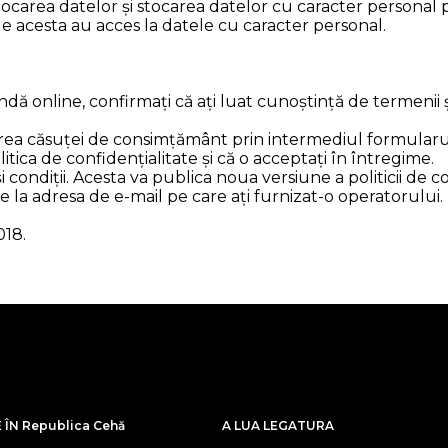
ocarea datelor și stocarea datelor cu caracter personal 
 acesta au acces la datele cu caracter personal.
online, confirmați că ați luat cunoștință de termenii și c
ifarea căsuței de consimțământ prin intermediul formular
tica de confidențialitate și că o acceptați în întregime.
ondiții. Acesta va publica noua versiune a politicii de con
e la adresa de e-mail pe care ați furnizat-o operatorului.
018.
ÎN Republica Cehă
A LUA LEGATURA