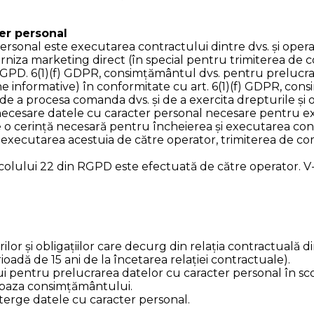
ter personal
sonal este executarea contractului dintre dvs. și operator
urniza marketing direct (în special pentru trimiterea de 
n RGPD. 6(1)(f) GDPR, consimțământul dvs. pentru prelucra
e informative) în conformitate cu art. 6(1)(f) GDPR, con
de a procesa comanda dvs. și de a exercita drepturile și o
t necesare datele cu caracter personal necesare pentru e
e o cerință necesară pentru încheierea și executarea cont
executarea acestuia de către operator, trimiterea de comu
ticolului 22 din RGPD este efectuată de către operator. V
 și obligațiilor care decurg din relația contractuală din
oadă de 15 ani de la încetarea relației contractuale).
 pentru prelucrarea datelor cu caracter personal în sc
 baza consimțământului.
terge datele cu caracter personal.