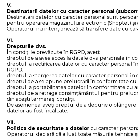
V.
Destinatarii datelor cu caracter personal (subcont
Destinatarii datelor cu caracter personal sunt persoane
pentru operarea magazinului electronic (Shoptet) și al
Operatorul nu intenționează să transfere date cu carac
VI.
Drepturile dvs.
În condițiile prevăzute în RGPD, aveți:
dreptul de a avea acces la datele dvs. personale în c
dreptul la rectificarea datelor cu caracter personal în
RGPD.
dreptul la ștergerea datelor cu caracter personal în
dreptul de a se opune prelucrării în conformitate cu 
dreptul la portabilitatea datelor în conformitate cu 
dreptul de a retrage consimțământul pentru prelucrare 
din acești termeni și condiții.
De asemenea, aveți dreptul de a depune o plângere la
datelor au fost încălcate.
VII.
Politica de securitate a datelor
cu caracter person
Operatorul declară că a luat toate măsurile tehnice ș