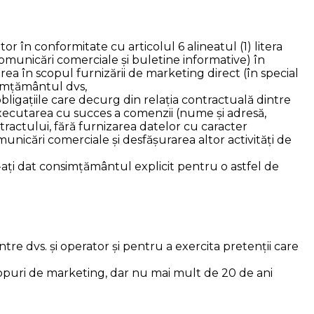
 în conformitate cu articolul 6 alineatul (1) litera
comunicări comerciale și buletine informative) în
rea în scopul furnizării de marketing direct (în special
simțământul dvs,
bligațiile care decurg din relația contractuală dintre
xecutarea cu succes a comenzii (nume și adresă,
ractului, fără furnizarea datelor cu caracter
nicări comerciale și desfășurarea altor activități de
-ați dat consimțământul explicit pentru o astfel de
tre dvs. și operator și pentru a exercita pretenții care
opuri de marketing, dar nu mai mult de 20 de ani