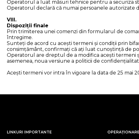
Operatorul a luat măsuri tehnice pentru a securiza st
Operatorul declară că numai persoanele autorizate de
VIII.
Dispoziții finale
Prin trimiterea unei comenzi din formularul de comandă 
întregime.
Sunteți de acord cu acești termeni și condiții prin b
consimțământ, confirmați că ați luat cunoștință de poli
Operatorul are dreptul de a modifica acești termeni și c
asemenea, noua versiune a politicii de confidențialitat
Acești termeni vor intra în vigoare la data de 25 mai 2
LINKURI IMPORTANTE
OPERAȚIONARE 