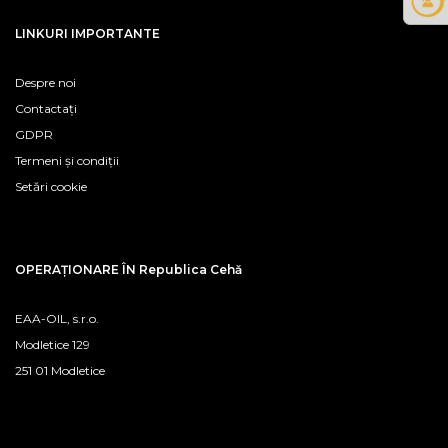
LINKURI IMPORTANTE
Despre noi
Contactați
GDPR
Termeni și condiții
Setări cookie
OPERAȚIONARE ÎN Republica Cehă
EAA-OIL, s.r.o.
Modletice 129
251 01 Modletice