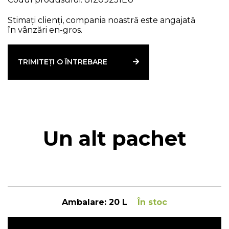
Stimați clienți, compania noastră este angajată
în vânzări en-gros.
TRIMITEȚI O ÎNTREBARE
Un alt pachet
Ambalare:
20 L
În stoc