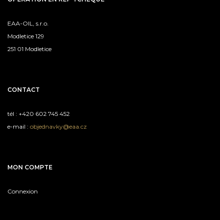
EAA-OIL, s.r.o.
Modletice 129
251 01 Modletice
CONTACT
tél : +420 602 745 452
e-mail :
objednavky@eaa.cz
MON COMPTE
Connexion