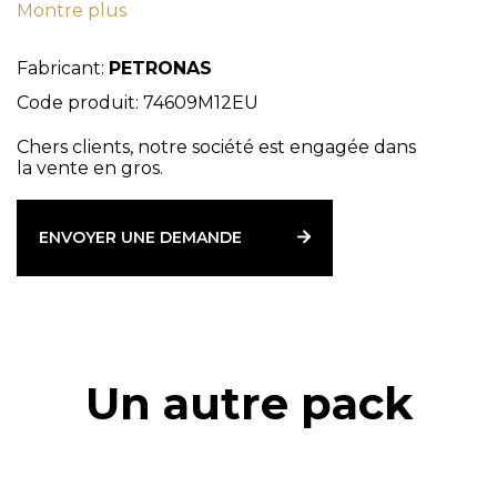
Montre plus
3, Renault - RLD-2 , Remplit : Cummins - CES
20077/76/72/71, SDFG - OM-1991A, Man - M3275 MB -
228.3
Fabricant:
PETRONAS
Code produit: 74609M12EU
Chers clients, notre société est engagée dans
la vente en gros.
ENVOYER UNE DEMANDE
Un autre pack