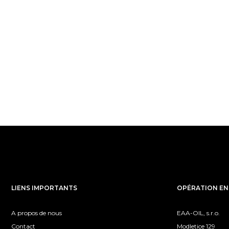
LIENS IMPORTANTS
OPÉRATION EN
A propos de nous
EAA-OIL, s.r.o.
Contact
Modletice 129