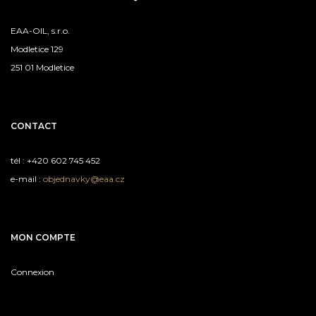
EAA-OIL, s.r.o.
Modletice 129
251 01 Modletice
CONTACT
tél : +420 602 745 452
e-mail :
objednavky@eaa.cz
MON COMPTE
Connexion