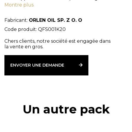
Montre plus
environnementales. Il s'agit d'une huile sans chlore,
certifiée par PZH.
Fabricant:
ORLEN OIL SP. Z O. O
Code produit: QFS001K20
Chers clients, notre société est engagée dans
la vente en gros.
ENVOYER UNE DEMANDE
Un autre pack