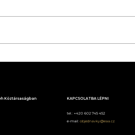
h Köztársaságban
KAPCSOLATBA LÉPNI
tel.: +420 602 745 452
e-mail:
objednavky@eaa.cz