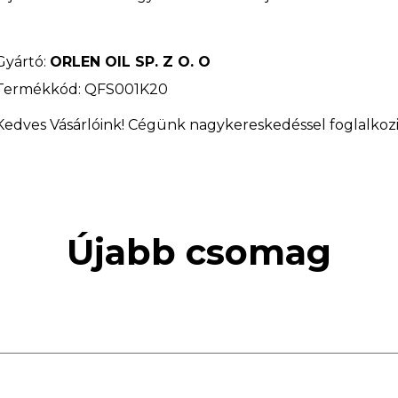
Gyártó:
ORLEN OIL SP. Z O. O
Termékkód: QFS001K20
Kedves Vásárlóink! Cégünk nagykereskedéssel foglalkozi
Újabb csomag