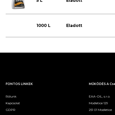
5 L
Eladott
1000 L
Eladott
FONTOS LINKEK
MŰKÖDÉS A Cse
Rólunk
EAA-OIL, s.r.o.
Kapcsolat
Modletice 129
GDPR
251 01 Modletice