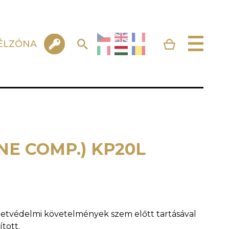
ÉLZÓNA
NE COMP.) KP20L
tvédelmi követelmények szem előtt tartásával
ított.