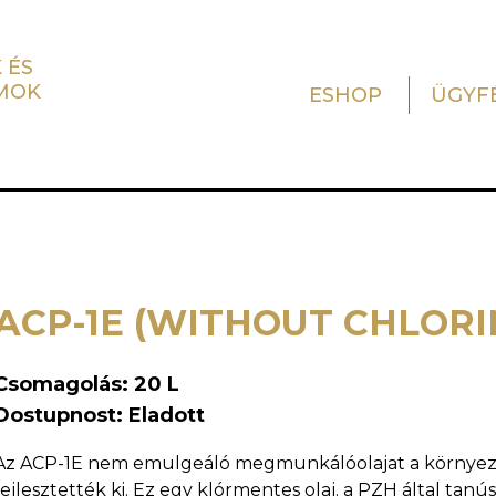
 ÉS
MOK
ESHOP
ÜGYF
ACP-1E (WITHOUT CHLORI
Csomagolás: 20 L
Dostupnost: Eladott
Az ACP-1E nem emulgeáló megmunkálóolajat a környeze
fejlesztették ki. Ez egy klórmentes olaj. a PZH által tanús