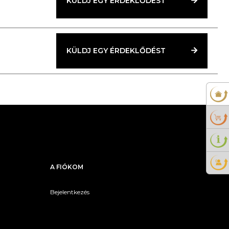
KÜLDJ EGY ÉRDEKLŐDÉST
KÜLDJ EGY ÉRDEKLŐDÉST
A FIÓKOM
Bejelentkezés