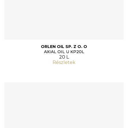
ORLEN OIL SP. Z O. O
AXIAL OIL U KP20L
20 L
Részletek