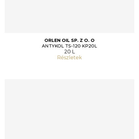
ORLEN OIL SP. Z O. O
ANTYKOL TS-120 KP20L
20 L
Részletek