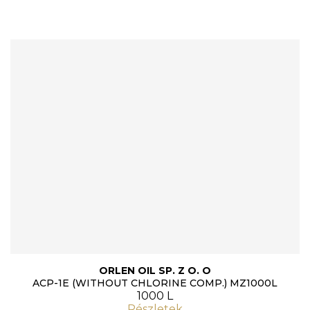
ORLEN OIL SP. Z O. O
ACP-1E (WITHOUT CHLORINE COMP.) MZ1000L
1000 L
Részletek