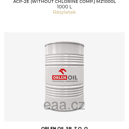
ACP-2E (WITHOUT CHLORINE COMP.) MZ1000L
1000 L
Részletek
ORLEN OIL SP. Z O. O