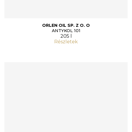
ORLEN OIL SP. Z O. O
ANTYKOL 101
205 l
Részletek