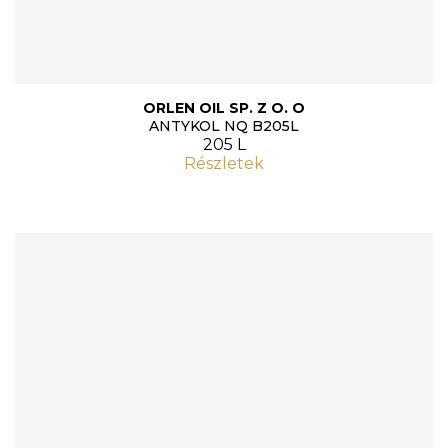
ORLEN OIL SP. Z O. O
ANTYKOL NQ B205L
205 L
Részletek