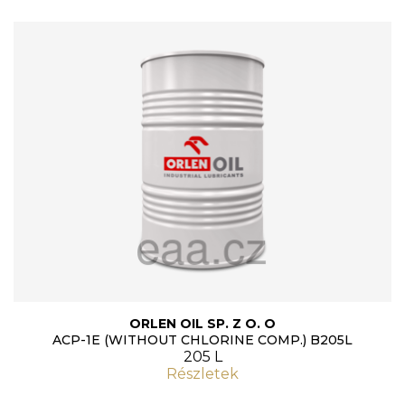
ORLEN OIL SP. Z O. O
ACP-1E (WITHOUT CHLORINE COMP.) B205L
205 L
Részletek