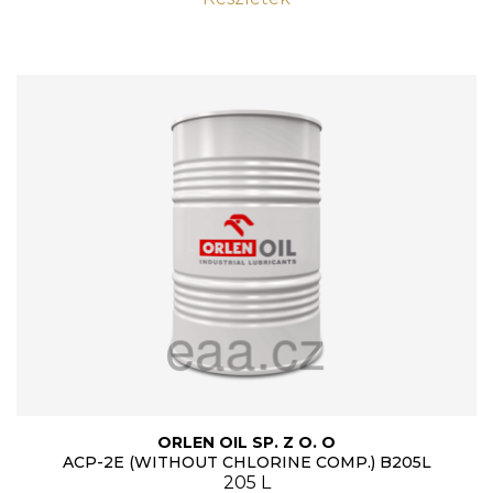
ORLEN OIL SP. Z O. O
ACP-2E (WITHOUT CHLORINE COMP.) B205L
205 L