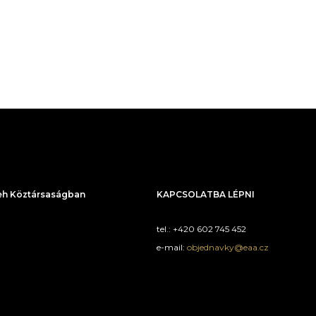
h Köztársaságban
KAPCSOLATBA LÉPNI
tel.: +420 602 745 452
e-mail:
objednavky@eaa.cz