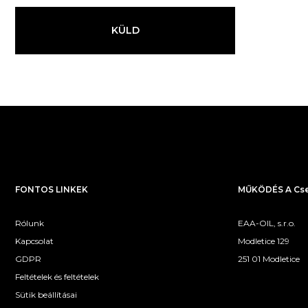
KÜLD
FONTOS LINKEK
MŰKÖDÉS A Cse
Rólunk
EAA-OIL, s.r.o.
Kapcsolat
Modletice 129
GDPR
251 01 Modletice
Feltételek és feltételek
Sütik beállításai