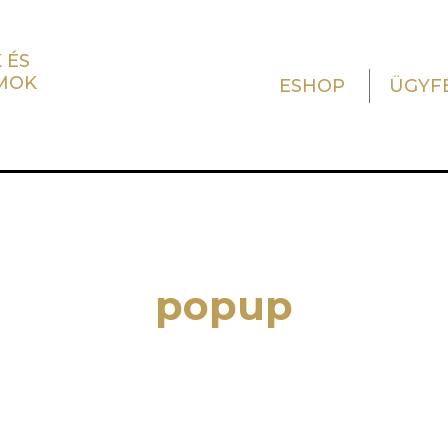
 ÉS
MOK
ESHOP
ÜGYF
popup