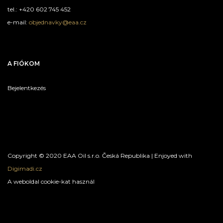
tel.: +420 602 745 452
e-mail:
objednavky@eaa.cz
A FIÓKOM
Bejelentkezés
Copyright © 2020 EAA Oil s.r.o. Česká Republika | Enjoyed with
Digimadi.cz
A weboldal cookie-kat használ