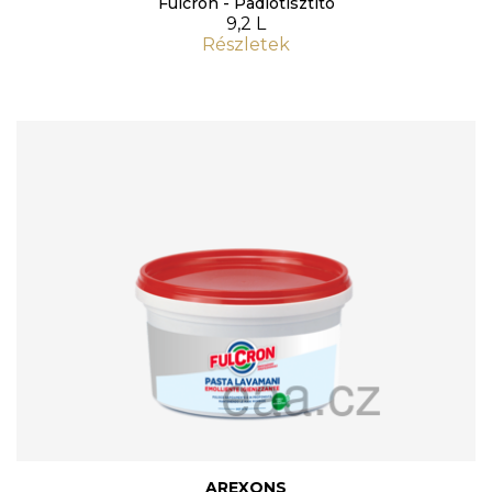
Fulcron - Padlótisztító
9,2 L
Részletek
AREXONS