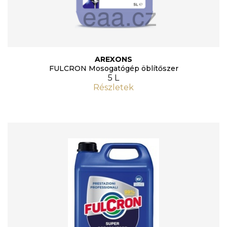
AREXONS
FULCRON Mosogatógép öblítőszer
5 L
Részletek