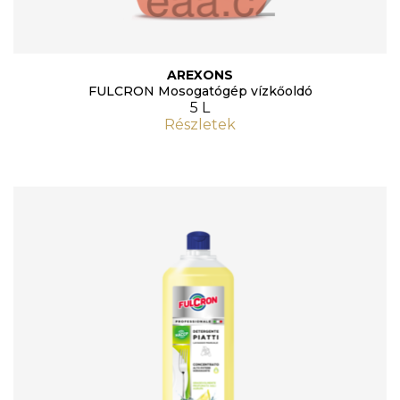
AREXONS
FULCRON Mosogatógép vízkőoldó
5 L
Részletek