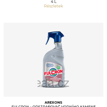
4 L
Részletek
AREXONS
FULCRON - ODSTRAŇOVAČ VODNÍHO KAMENE