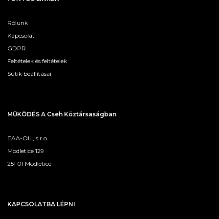
Rólunk
Kapcsolat
GDPR
Feltételek és feltételek
Sütik beállításai
MŰKÖDÉS A Cseh Köztársaságban
EAA-OIL, s.r.o.
Modletice 129
251 01 Modletice
KAPCSOLATBA LÉPNI