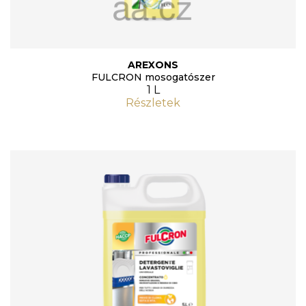
AREXONS
FULCRON mosogatószer
1 L
Részletek