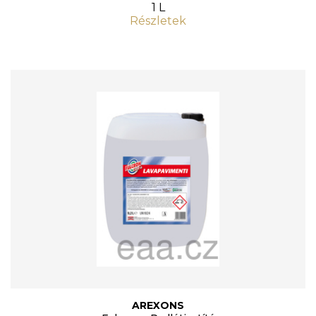
1 L
Részletek
AREXONS