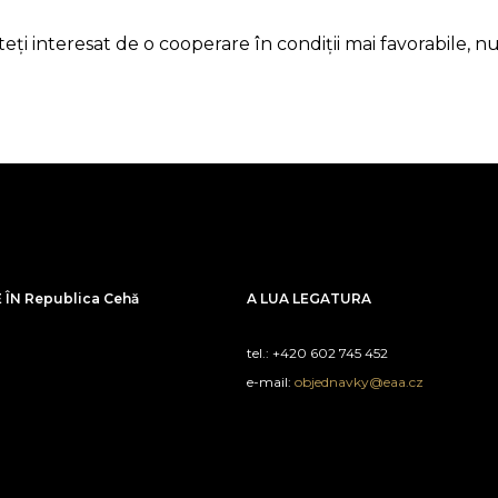
 interesat de o cooperare în condiții mai favorabile, nu e
ÎN Republica Cehă
A LUA LEGATURA
tel.: +420 602 745 452
e-mail:
objednavky@eaa.cz