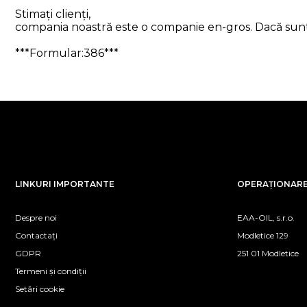
Stimați clienți,
compania noastră este o companie en-gros. Dacă sunteți
***Formular:386***
LINKURI IMPORTANTE
OPERAȚIONARE 
Despre noi
EAA-OIL, s.r.o.
Contactați
Modletice 129
GDPR
251 01 Modletice
Termeni și condiții
Setări cookie