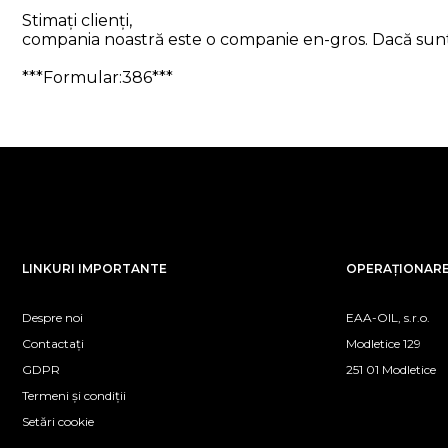
Stimați clienți,
compania noastră este o companie en-gros. Dacă sunteți
***Formular:386***
LINKURI IMPORTANTE
OPERAȚIONARE 
Despre noi
EAA-OIL, s.r.o.
Contactați
Modletice 129
GDPR
251 01 Modletice
Termeni și condiții
Setări cookie