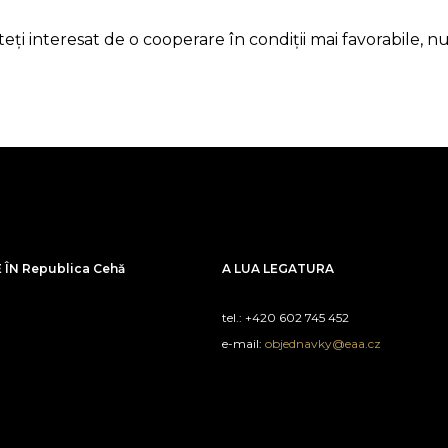
 interesat de o cooperare în condiții mai favorabile, nu e
ÎN Republica Cehă
A LUA LEGATURA
tel.: +420 602 745 452
e-mail:
objednavky@eaa.cz