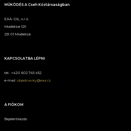
MŰKÖDÉS A Cseh Köztársaságban
EAA-OIL, s.r.o.
Modletice 129
251 01 Modletice
KAPCSOLATBA LÉPNI
tel.: +420 602 745 452
e-mail:
objednavky@eaa.cz
A FIÓKOM
Bejelentkezés