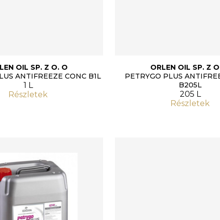
LEN OIL SP. Z O. O
ORLEN OIL SP. Z O
LUS ANTIFREEZE CONC B1L
PETRYGO PLUS ANTIFRE
1 L
B205L
205 L
Részletek
Részletek