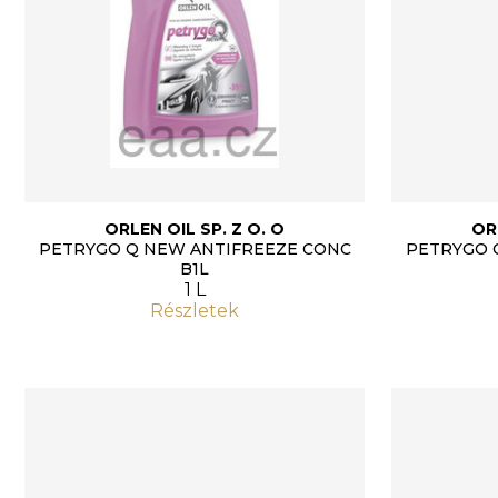
ORLEN OIL SP. Z O. O
OR
PETRYGO Q NEW ANTIFREEZE CONC
PETRYGO 
B1L
1 L
Részletek