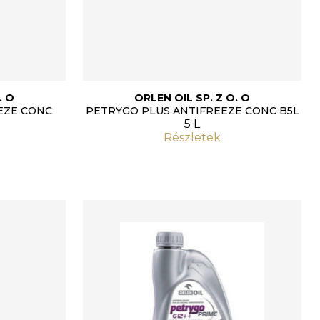
. O
ORLEN OIL SP. Z O. O
EZE CONC
PETRYGO PLUS ANTIFREEZE CONC B5L
5 L
Részletek