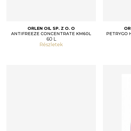
ORLEN OIL SP. Z O. O
OR
ANTIFREEZE CONCENTRATE KM60L
PETRYGO 
60 L
Részletek