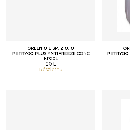
ORLEN OIL SP. Z O. O
OR
PETRYGO PLUS ANTIFREEZE CONC
PETRYGO 
KP20L
20 L
Részletek