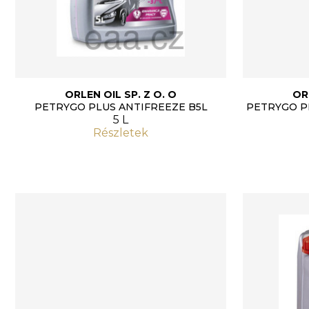
ORLEN OIL SP. Z O. O
OR
PETRYGO PLUS ANTIFREEZE B5L
PETRYGO P
5 L
Részletek