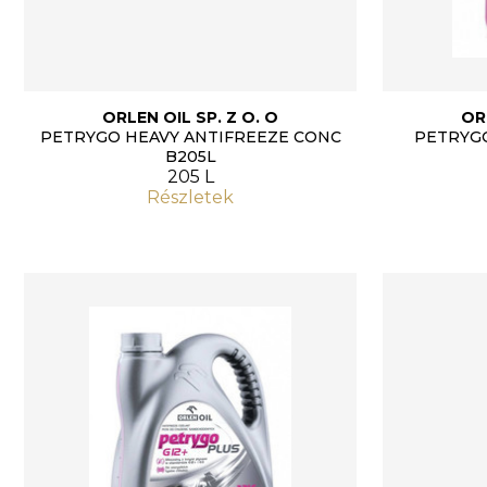
ORLEN OIL SP. Z O. O
OR
PETRYGO HEAVY ANTIFREEZE CONC
PETRYGO
B205L
205 L
Részletek