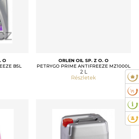
. O
ORLEN OIL SP. Z O. O
EEZE B5L
PETRYGO PRIME ANTIFREEZE MZ1000L
2 L
Részletek