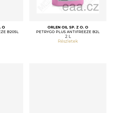
. O
ORLEN OIL SP. Z O. O
ZE B205L
PETRYGO PLUS ANTIFREEZE B2L
2 L
Részletek