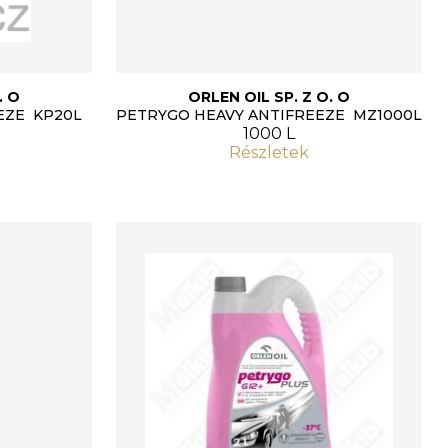
. O
ORLEN OIL SP. Z O. O
EZE KP20L
PETRYGO HEAVY ANTIFREEZE MZ1000L
1000 L
Részletek