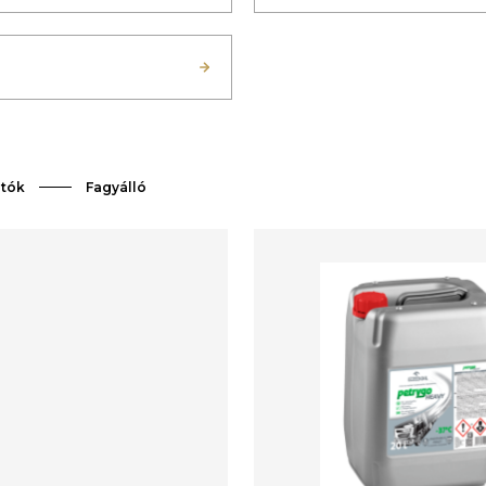
utók
Fagyálló