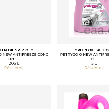
LEN OIL SP. Z O. O
ORLEN OIL SP. Z O
Q NEW ANTIFREEZE CONC
PETRYGO Q NEW ANTIFR
B205L
B5L
205 L
5 L
Részletek
Részletek