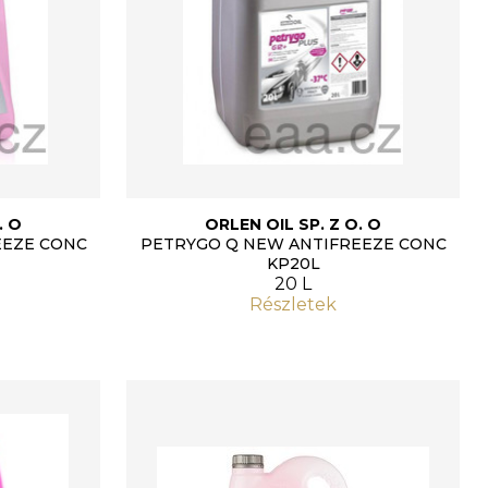
. O
ORLEN OIL SP. Z O. O
EEZE CONC
PETRYGO Q NEW ANTIFREEZE CONC
KP20L
20 L
Részletek