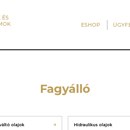
 ÉS
MOK
ESHOP
ÜGYF
Fagyálló
áltó olajok
Hidraulikus olajok