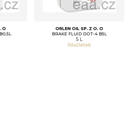
. O
ORLEN OIL SP. Z O. O
B0,5L
BRAKE FLUID DOT-4 B5L
5 L
Részletek