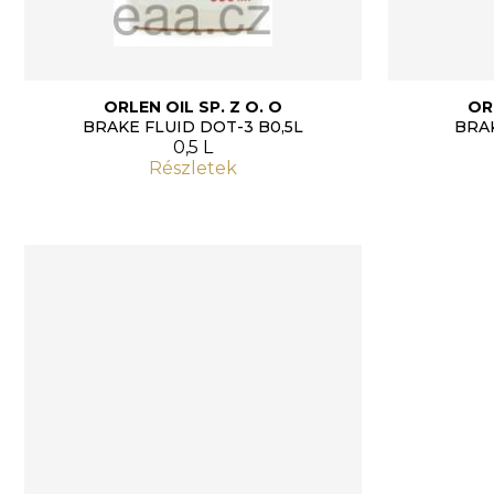
ORLEN OIL SP. Z O. O
OR
BRAKE FLUID DOT-3 B0,5L
BRAK
0,5 L
Részletek