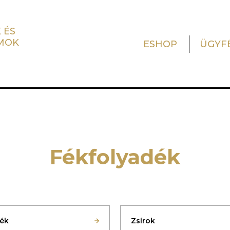
 ÉS
MOK
ESHOP
ÜGYF
Fékfolyadék
dék
Zsírok