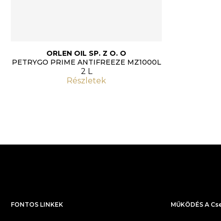
ORLEN OIL SP. Z O. O
PETRYGO PRIME ANTIFREEZE MZ1000L
2 L
Részletek
FONTOS LINKEK
MŰKÖDÉS A Cse