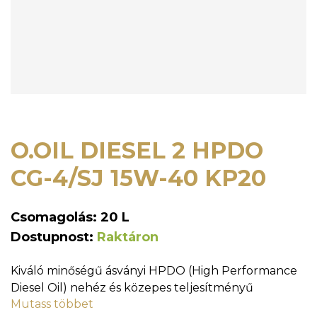
O.OIL DIESEL 2 HPDO
CG-4/SJ 15W-40 KP20
Csomagolás: 20 L
Dostupnost:
Raktáron
Kiváló minőségű ásványi HPDO (High Performance
Diesel Oil) nehéz és közepes teljesítményű
Mutass többet
dízelmotorokhoz. Biztosítja: - a motor minimálisra