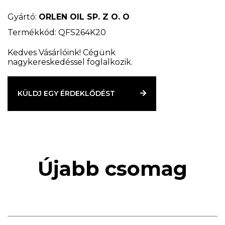
csökkentett kopását - a motor nagyfokú tisztaságát
- kiváló korrózióvédelmet - a koromképződés
Gyártó:
ORLEN OIL SP. Z O. O
megelőzését, Megfelel a Mercedes-Benz 228.1 MAN
Termékkód: QFS264K20
271 ZETOR Proxima, Proxima Plus, Proxima Power,
Forterra Deutz DQC II-10
Kedves Vásárlóink! Cégünk
nagykereskedéssel foglalkozik.
VDS
KÜLDJ EGY ÉRDEKLŐDÉST
Újabb csomag