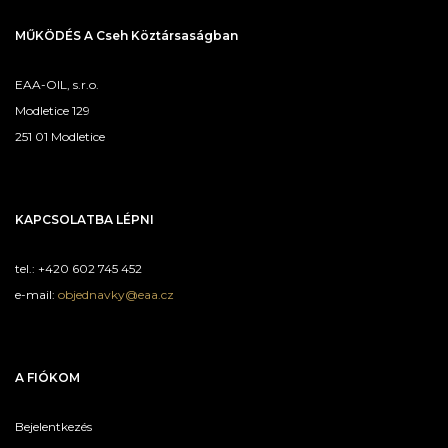
MŰKÖDÉS A Cseh Köztársaságban
EAA-OIL, s.r.o.
Modletice 129
251 01 Modletice
KAPCSOLATBA LÉPNI
tel.: +420 602 745 452
e-mail:
objednavky@eaa.cz
A FIÓKOM
Bejelentkezés