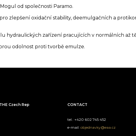
e Mogul od společnosti Paramo.
o zlepšení oxidační stability, deemulgačních a protikor
lu hydraulických zařízení pracujících v normálních až
obrou odolnost proti tvorbě emulze.
THE Czech Rep
CONTACT
tel.: +420 602 745 452
e-mail:
objednavky@eaa.cz