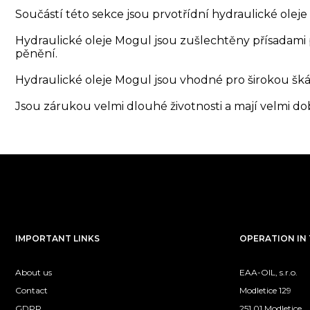
Součástí této sekce jsou prvotřídní hydraulické olej
Hydraulické oleje Mogul jsou zušlechtěny přísadami pr
pěnění.
Hydraulické oleje Mogul jsou vhodné pro širokou šká
Jsou zárukou velmi dlouhé životnosti a mají velmi d
IMPORTANT LINKS
OPERATION IN 
About us
EAA-OIL, s.r.o.
Contact
Modletice 129
GDPR
251 01 Modletice