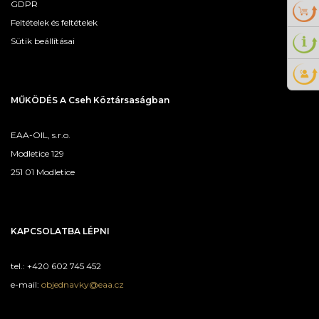
GDPR
Feltételek és feltételek
Sütik beállításai
MŰKÖDÉS A Cseh Köztársaságban
EAA-OIL, s.r.o.
Modletice 129
251 01 Modletice
KAPCSOLATBA LÉPNI
tel.: +420 602 745 452
e-mail:
objednavky@eaa.cz