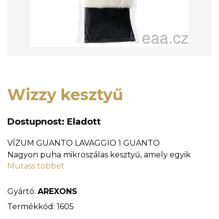
Wizzy kesztyű
Dostupnost: Eladott
VÍZUM GUANTO LAVAGGIO 1 GUANTO
Nagyon puha mikroszálas kesztyű, amely egyik
Mutass többet
oldalán dúsan göndörített mikroszálból, másik
oldalán frottírból készült.
Két funkció: egyik oldala (sima) ideális üvegekhez és
Gyártó:
AREXONS
fényvisszaverőkhöz, a másik oldala portörlő és
Termékkód: 1605
mosószivacsként működik. Szárazon és nedvesen is