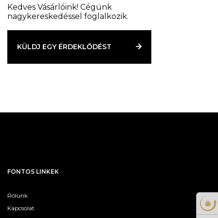
használható. Kiváló szívóerő. Mélyen tisztít, nem
Kedves Vásárlóink! Cégünk
nagykereskedéssel foglalkozik.
hagy szöszöket.
KÜLDJ EGY ÉRDEKLŐDÉST
FONTOS LINKEK
Rólunk
Kapcsolat