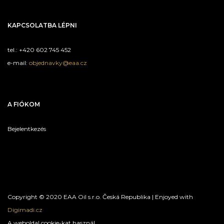
KAPCSOLATBA LÉPNI
tel.: +420 602 745 452
e-mail:
objednavky@eaa.cz
A FIÓKOM
Bejelentkezés
Copyright © 2020 EAA Oil s.r.o. Česká Republika | Enjoyed with
Digimadi.cz
A weboldal cookie-kat használ