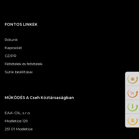
FONTOS LINKEK
Rólunk
Kapcsolat
GDPR
Feltételek és feltételek
Sütik beállításai
MŰKÖDÉS A Cseh Köztársaságban
EAA-OIL, s.r.o.
Modletice 129
251 01 Modletice