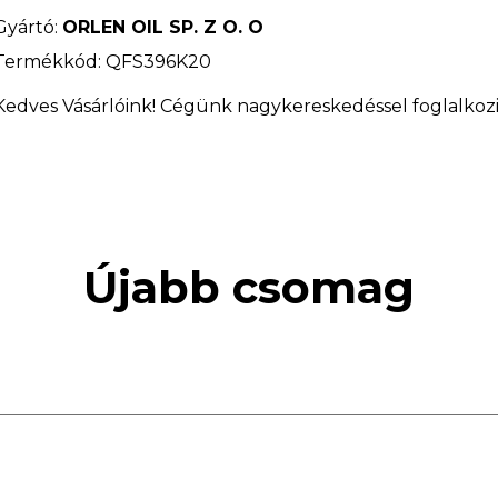
Gyártó:
ORLEN OIL SP. Z O. O
Termékkód: QFS396K20
Kedves Vásárlóink! Cégünk nagykereskedéssel foglalkozi
Újabb csomag