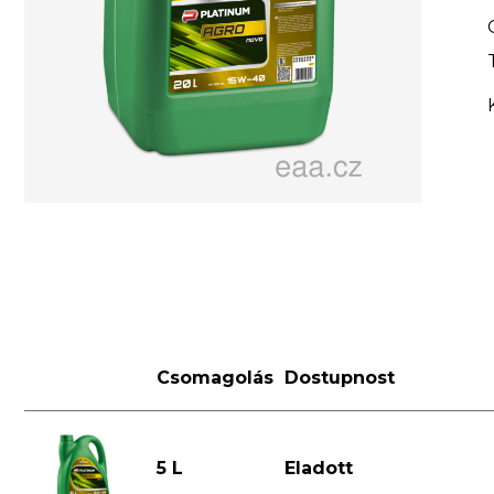
Csomagolás
Dostupnost
5 L
Eladott