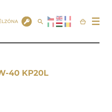
ÉLZÓNA
W-40 KP20L