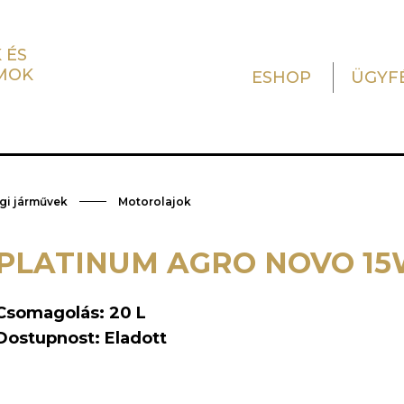
 ÉS
MOK
ESHOP
ÜGYF
i járművek
Motorolajok
PLATINUM AGRO NOVO 15
Csomagolás: 20 L
Dostupnost: Eladott