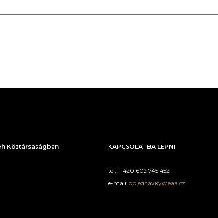
h Köztársaságban
KAPCSOLATBA LÉPNI
tel.: +420 602 745 452
e-mail:
objednavky@eaa.cz