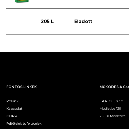
205 L
Eladott
FONTOS LINKEK
MŰKÖDÉS A Cse
Rólunk
EAA-OIL, s.r.o.
Kapcsolat
Modletice 129
GDPR
251 01 Modletice
Feltételek és feltételek