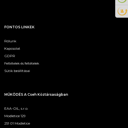
FONTOS LINKEK
Rólunk
Kapcsolat
GDPR
Feltételek és feltételek
Sütik beállításai
MŰKÖDÉS A Cseh Köztársaságban
EAA-OIL, s.r.o.
Modletice 129
251 01 Modletice