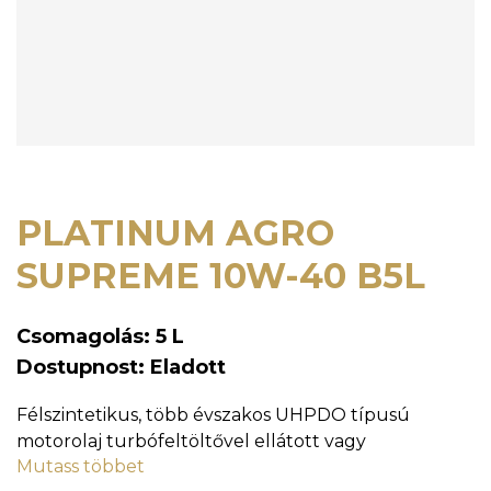
PLATINUM AGRO
SUPREME 10W-40 B5L
Csomagolás: 5 L
Dostupnost: Eladott
Félszintetikus, több évszakos UHPDO típusú
motorolaj turbófeltöltővel ellátott vagy
Mutass többet
turbófeltöltő nélküli dízelmotorokhoz.