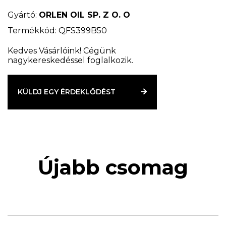
Igényes üzemeltetési körülmények között működő
traktorokhoz és mezőgazdasági gépekhez ajánlott.
Gyártó:
ORLEN OIL SP. Z O. O
Garantálja: - meghosszabbított leeresztési időközök,
Termékkód: QFS399B50
- maximális motorteljesítmény szélsőséges
körülmények között, - jobb üzemanyag-fogyasztás,
Kedves Vásárlóink! Cégünk
nagykereskedéssel foglalkozik.
- koromképződés megelőzése.
KÜLDJ EGY ÉRDEKLŐDÉST
Újabb csomag