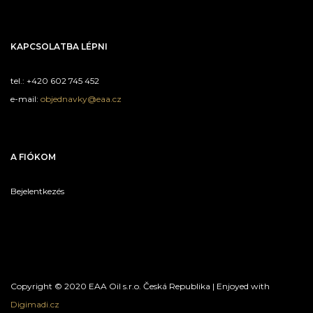
KAPCSOLATBA LÉPNI
tel.: +420 602 745 452
e-mail:
objednavky@eaa.cz
A FIÓKOM
Bejelentkezés
Copyright © 2020 EAA Oil s.r.o. Česká Republika | Enjoyed with
Digimadi.cz