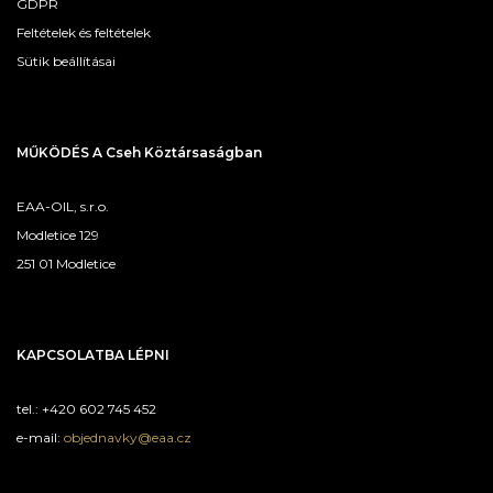
GDPR
Feltételek és feltételek
Sütik beállításai
MŰKÖDÉS A Cseh Köztársaságban
EAA-OIL, s.r.o.
Modletice 129
251 01 Modletice
KAPCSOLATBA LÉPNI
tel.: +420 602 745 452
e-mail:
objednavky@eaa.cz