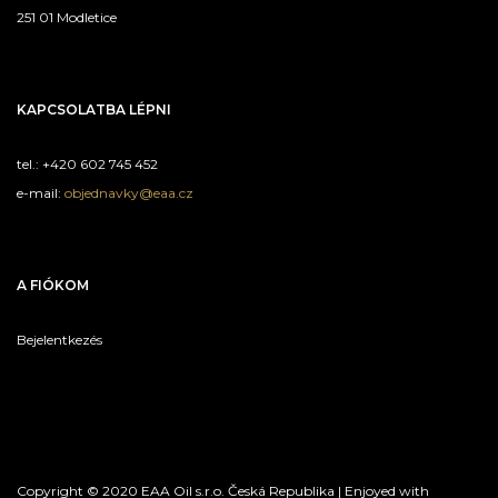
251 01 Modletice
KAPCSOLATBA LÉPNI
tel.: +420 602 745 452
e-mail:
objednavky@eaa.cz
A FIÓKOM
Bejelentkezés
Copyright © 2020 EAA Oil s.r.o. Česká Republika | Enjoyed with