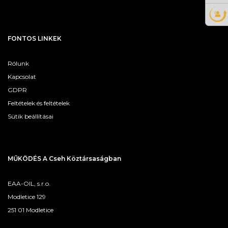
FONTOS LINKEK
Rólunk
Kapcsolat
GDPR
Feltételek és feltételek
Sütik beállításai
MŰKÖDÉS A Cseh Köztársaságban
EAA-OIL, s.r.o.
Modletice 129
251 01 Modletice