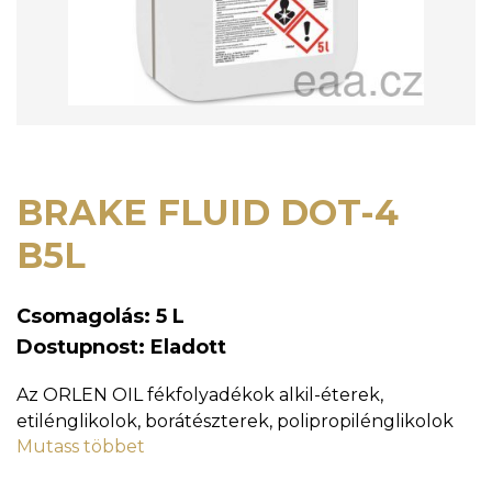
BRAKE FLUID DOT-4
B5L
Csomagolás: 5 L
Dostupnost: Eladott
Az ORLEN OIL fékfolyadékok alkil-éterek,
etilénglikolok, borátészterek, polipropilénglikolok
Mutass többet
és funkcionális adalékanyagok csomagja alapján
készülnek ITS megfelelőségi tanúsítvánnyal és a