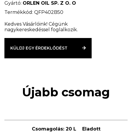
termékek "B" biztonsági jelöléssel történő
Gyártó:
ORLEN OIL SP. Z O. O
címkézésére jogosító tanúsítvánnyal rendelkezik.
Termékkód: QFP402B50
A DOT-4 megfelel a következő szabványok
Kedves Vásárlóink! Cégünk
nagykereskedéssel foglalkozik.
követelményeinek:
PN-C-40005
FMVSS 116. sz.
KÜLDJ EGY ÉRDEKLŐDÉST
ISO 4925
SAE J 1703
Újabb csomag
Csomagolás:
20 L
Eladott