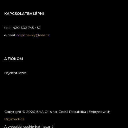
KAPCSOLATBA LÉPNI
tel.: +420 602 745 452
e-mail:
objednavky@eaa.cz
A FIÓKOM
Bejelentkezés
Copyright © 2020 EAA Oil s.r.o. Česká Republika | Enjoyed with
Digimadi.cz
A weboldal cookie-kat használ