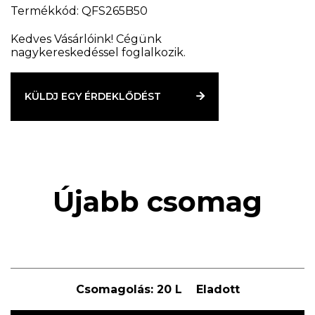
Termékkód: QFS265B50
Kedves Vásárlóink! Cégünk
nagykereskedéssel foglalkozik.
KÜLDJ EGY ÉRDEKLŐDÉST
Újabb csomag
Csomagolás:
20 L
Eladott