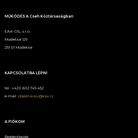
MŰKÖDÉS A Cseh Köztársaságban
EAA-OIL, s.r.o.
Modletice 129
251 01 Modletice
KAPCSOLATBA LÉPNI
tel.: +420 602 745 452
e-mail:
objednavky@eaa.cz
A FIÓKOM
Bejelentkezés