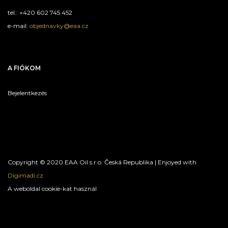
tel.: +420 602 745 452
e-mail:
objednavky@eaa.cz
A FIÓKOM
Bejelentkezés
Copyright © 2020 EAA Oil s.r.o. Česká Republika | Enjoyed with
Digimadi.cz
A weboldal cookie-kat használ