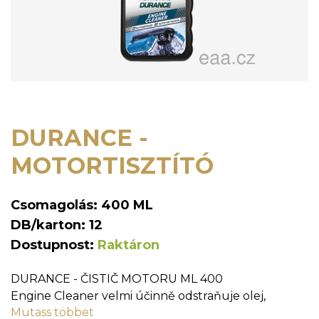
DURANCE -
MOTORTISZTÍTÓ
Csomagolás: 400 ML
DB/karton: 12
Dostupnost:
Raktáron
DURANCE - ČISTIČ MOTORU ML 400
Engine Cleaner velmi účinně odstraňuje olej,
Mutass többet
mastnotu, nečistoty a špínu ze všech druhů