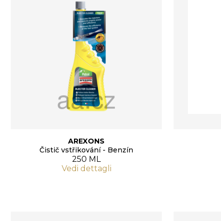
AREXONS
Čistič vstřikování - Benzín
250 ML
Vedi dettagli