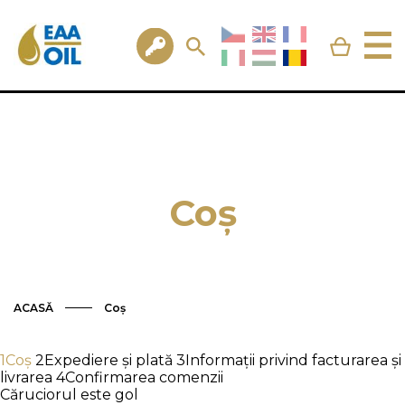
Coș
ACASĂ
Coș
1
Coș
2
Expediere și plată
3
Informații privind facturarea și
livrarea
4
Confirmarea comenzii
Căruciorul este gol