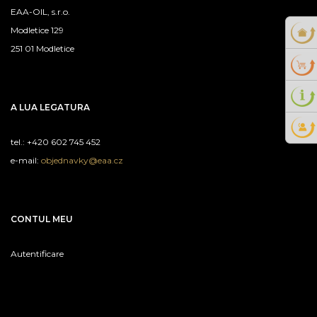
EAA-OIL, s.r.o.
Modletice 129
251 01 Modletice
A LUA LEGATURA
tel.: +420 602 745 452
e-mail:
objednavky@eaa.cz
CONTUL MEU
Autentificare