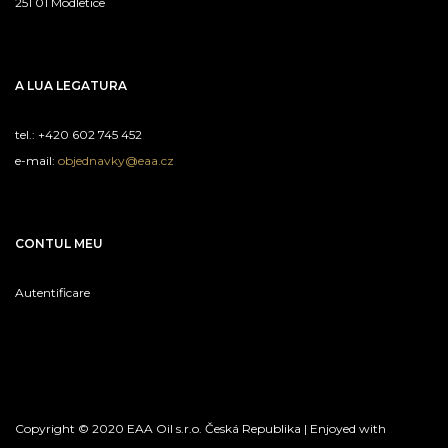
251 01 Modletice
A LUA LEGATURA
tel.: +420 602 745 452
e-mail:
objednavky@eaa.cz
CONTUL MEU
Autentificare
Copyright © 2020 EAA Oil s.r.o. Česká Republika | Enjoyed with