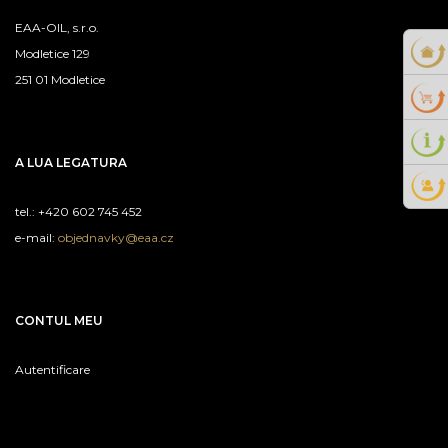
EAA-OIL, s.r.o.
Modletice 129
251 01 Modletice
A LUA LEGATURA
tel.: +420 602 745 452
e-mail:
objednavky@eaa.cz
CONTUL MEU
Autentificare