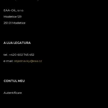
EAA-OIL, s.r.o.
Modletice 129
251 01 Modletice
A LUA LEGATURA
tel.: +420 602 745 452
e-mail:
objednavky@eaa.cz
CONTUL MEU
Autentificare